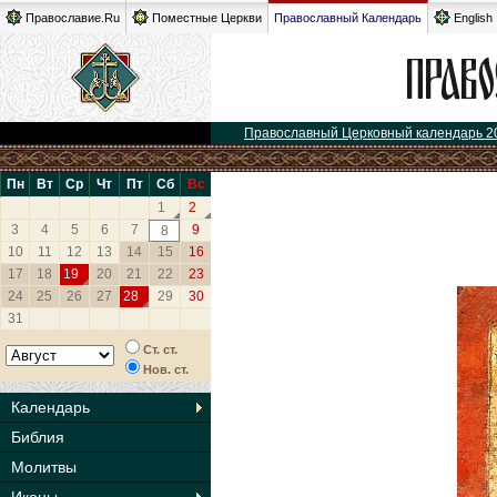
Православие.Ru
Поместные Церкви
Православный Календарь
English
Православный Церковный календарь 2
Пн
Вт
Ср
Чт
Пт
Сб
Вс
1
2
3
4
5
6
7
9
8
10
11
12
13
14
15
16
17
18
19
20
21
22
23
24
25
26
27
28
29
30
31
Ст. ст.
Нов. ст.
Календарь
Библия
Молитвы