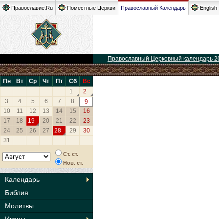
Православие.Ru
Поместные Церкви
Православный Календарь
English
Православный Церковный календарь 2
Пн
Вт
Ср
Чт
Пт
Сб
Вс
1
2
3
4
5
6
7
8
9
10
11
12
13
14
15
16
17
18
19
20
21
22
23
24
25
26
27
28
29
30
31
Ст. ст.
Нов. ст.
Календарь
Библия
Молитвы