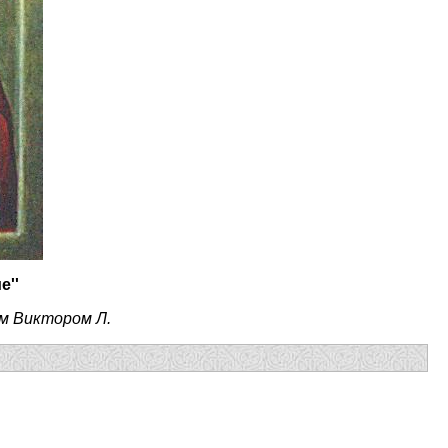
е''
м Виктором Л.