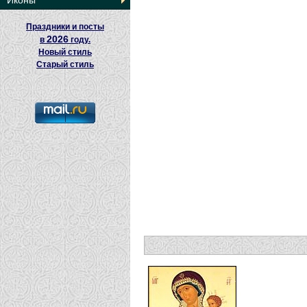
Иконы
Праздники и посты
2026
в
году.
Новый стиль
Старый стиль