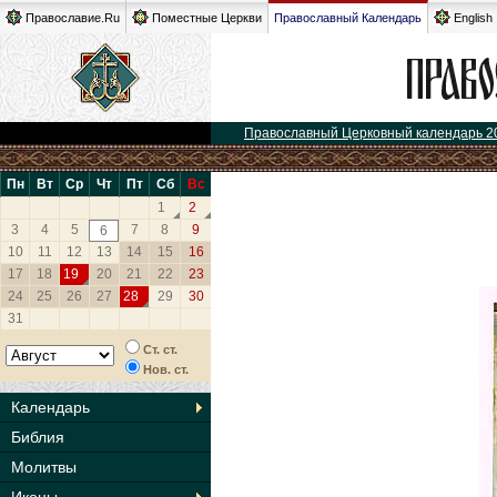
Православие.Ru
Поместные Церкви
Православный Календарь
English
Православный Церковный календарь 2
Пн
Вт
Ср
Чт
Пт
Сб
Вс
1
2
3
4
5
7
8
9
6
10
11
12
13
14
15
16
17
18
19
20
21
22
23
24
25
26
27
28
29
30
31
Ст. ст.
Нов. ст.
Календарь
Библия
Молитвы