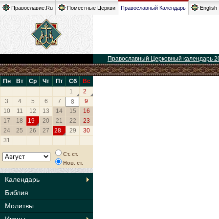
Православие.Ru
Поместные Церкви
Православный Календарь
English
Православный Церковный календарь 2
Пн
Вт
Ср
Чт
Пт
Сб
Вс
1
2
3
4
5
6
7
9
8
10
11
12
13
14
15
16
17
18
19
20
21
22
23
24
25
26
27
28
29
30
31
Ст. ст.
Нов. ст.
Календарь
Библия
Молитвы