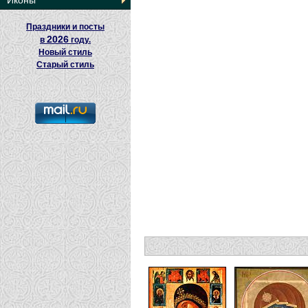
Иконы
Праздники и посты
2026
в
году.
Новый стиль
Старый стиль