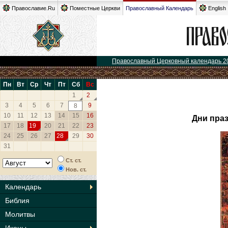
Православие.Ru
Поместные Церкви
Православный Календарь
English
Православный Церковный календарь 2
Пн
Вт
Ср
Чт
Пт
Сб
Вс
1
2
3
4
5
6
7
9
8
10
11
12
13
14
15
16
Дни пра
17
18
19
20
21
22
23
24
25
26
27
28
29
30
31
Ст. ст.
Нов. ст.
Календарь
Библия
Молитвы