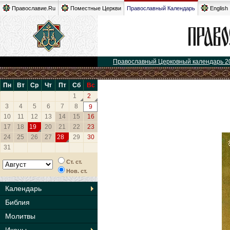
Православие.Ru
Поместные Церкви
Православный Календарь
English
Православный Церковный календарь 2
Пн
Вт
Ср
Чт
Пт
Сб
Вс
1
2
3
4
5
6
7
8
9
10
11
12
13
14
15
16
17
18
19
20
21
22
23
24
25
26
27
28
29
30
31
Ст. ст.
Нов. ст.
Календарь
Библия
Молитвы