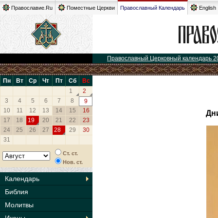
Православие.Ru
Поместные Церкви
Православный Календарь
English
Православный Церковный календарь 2
Пн
Вт
Ср
Чт
Пт
Сб
Вс
1
2
3
4
5
6
7
8
9
10
11
12
13
14
15
16
Дн
17
18
19
20
21
22
23
24
25
26
27
28
29
30
31
Ст. ст.
Нов. ст.
Календарь
Библия
Молитвы