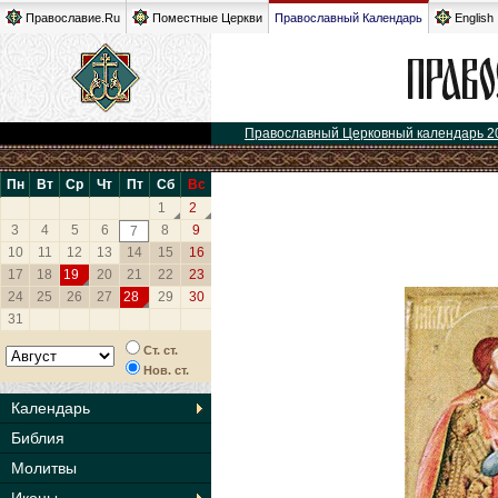
Православие.Ru
Поместные Церкви
Православный Календарь
English
Православный Церковный календарь 2
Пн
Вт
Ср
Чт
Пт
Сб
Вс
1
2
3
4
5
6
8
9
7
10
11
12
13
14
15
16
17
18
19
20
21
22
23
24
25
26
27
28
29
30
31
Ст. ст.
Нов. ст.
Календарь
Библия
Молитвы