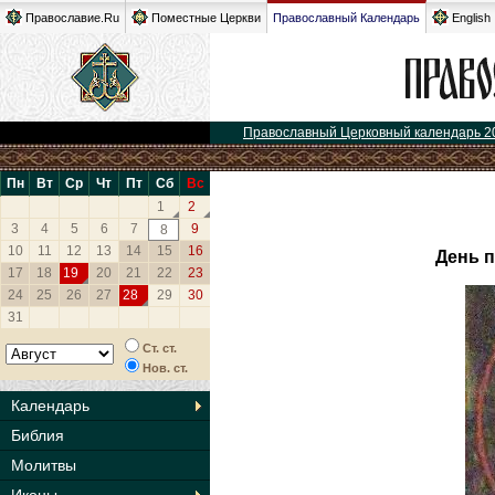
Православие.Ru
Поместные Церкви
Православный Календарь
English
Православный Церковный календарь 2
Пн
Вт
Ср
Чт
Пт
Сб
Вс
1
2
3
4
5
6
7
9
8
10
11
12
13
14
15
16
День 
17
18
19
20
21
22
23
24
25
26
27
28
29
30
31
Ст. ст.
Нов. ст.
Календарь
Библия
Молитвы