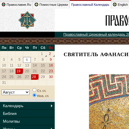
Православие.Ru
Поместные Церкви
Православный Календарь
English
Православный Церковный календарь 2
Пн
Вт
Ср
Чт
Пт
Сб
Вс
СВЯТИТЕЛЬ АФАНАСИ
1
2
3
4
5
7
8
9
6
10
11
12
13
14
15
16
17
18
19
20
21
22
23
24
25
26
27
28
29
30
31
Ст. ст.
Нов. ст.
Календарь
Библия
Молитвы