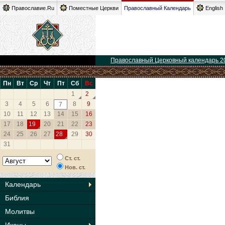
Православие.Ru
Поместные Церкви
Православный Календарь
English
Православный Церковный календарь 2
Пн
Вт
Ср
Чт
Пт
Сб
Вс
1
2
3
4
5
6
8
9
7
10
11
12
13
14
15
16
17
18
19
20
21
22
23
24
25
26
27
28
29
30
31
Ст. ст.
Нов. ст.
Календарь
Библия
Молитвы