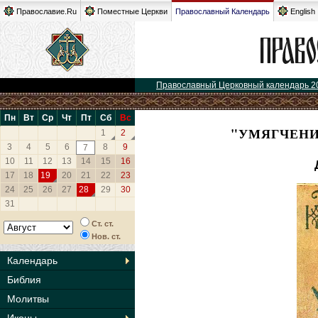
Православие.Ru
Поместные Церкви
Православный Календарь
English
Православный Церковный календарь 2
Пн
Вт
Ср
Чт
Пт
Сб
Вс
"УМЯГЧЕНИ
1
2
3
4
5
6
8
9
7
10
11
12
13
14
15
16
17
18
19
20
21
22
23
24
25
26
27
28
29
30
31
Ст. ст.
Нов. ст.
Календарь
Библия
Молитвы