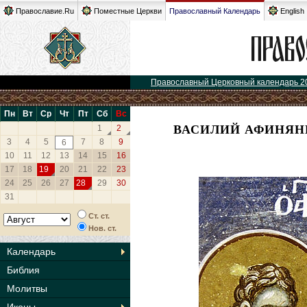
Православие.Ru
Поместные Церкви
Православный Календарь
English
Православный Церковный календарь 2
Пн
Вт
Ср
Чт
Пт
Сб
Вс
ВАСИЛИЙ АФИНЯН
1
2
3
4
5
7
8
9
6
10
11
12
13
14
15
16
17
18
19
20
21
22
23
24
25
26
27
28
29
30
31
Ст. ст.
Нов. ст.
Календарь
Библия
Молитвы