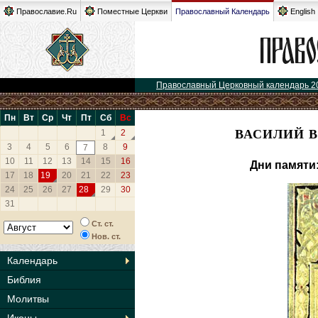
Православие.Ru
Поместные Церкви
Православный Календарь
English
Православный Церковный календарь 2
Пн
Вт
Ср
Чт
Пт
Сб
Вс
ВАСИЛИЙ 
1
2
3
4
5
6
8
9
7
10
11
12
13
14
15
16
Дни памяти
17
18
19
20
21
22
23
24
25
26
27
28
29
30
31
Ст. ст.
Нов. ст.
Календарь
Библия
Молитвы