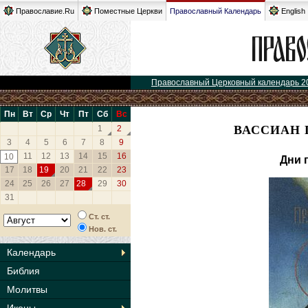
Православие.Ru
Поместные Церкви
Православный Календарь
English
Православный Церковный календарь 2
Пн
Вт
Ср
Чт
Пт
Сб
Вс
ВАССИАН 
1
2
3
4
5
6
7
8
9
11
12
13
14
15
16
10
Дни 
17
18
19
20
21
22
23
24
25
26
27
28
29
30
31
Ст. ст.
Нов. ст.
Календарь
Библия
Молитвы