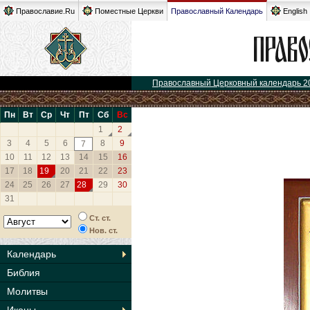
Православие.Ru
Поместные Церкви
Православный Календарь
English
Православный Церковный календарь 2
Пн
Вт
Ср
Чт
Пт
Сб
Вс
1
2
3
4
5
6
8
9
7
10
11
12
13
14
15
16
17
18
19
20
21
22
23
24
25
26
27
28
29
30
31
Ст. ст.
Нов. ст.
Календарь
Библия
Молитвы