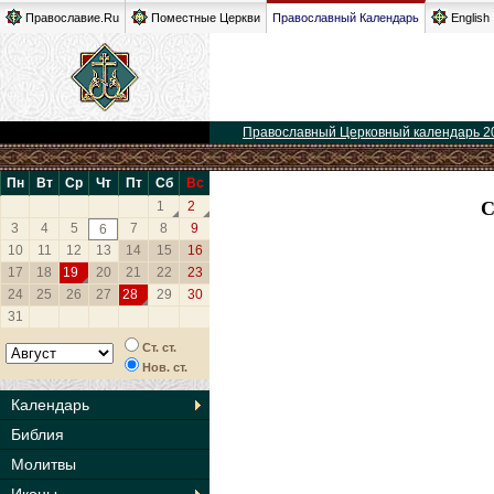
Православие.Ru
Поместные Церкви
Православный Календарь
English
Православный Церковный календарь 2
Пн
Вт
Ср
Чт
Пт
Сб
Вс
1
2
3
4
5
7
8
9
6
10
11
12
13
14
15
16
17
18
19
20
21
22
23
24
25
26
27
28
29
30
31
Ст. ст.
Нов. ст.
Календарь
Библия
Молитвы