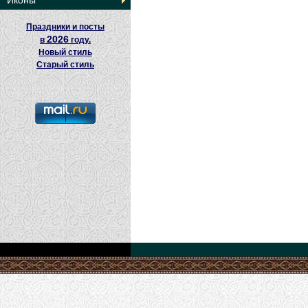
Иконы
Праздники и посты
2026
в
году.
Новый стиль
Старый стиль