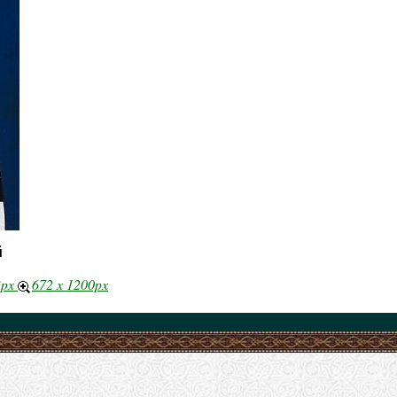
й
3px
672 x 1200px