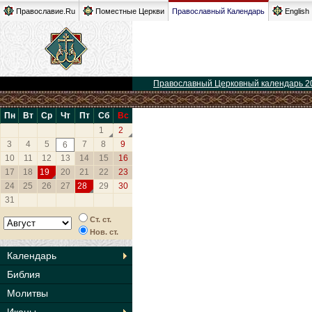
Православие.Ru
Поместные Церкви
Православный Календарь
English
Православный Церковный календарь 2
Пн
Вт
Ср
Чт
Пт
Сб
Вс
1
2
3
4
5
7
8
9
6
10
11
12
13
14
15
16
17
18
19
20
21
22
23
24
25
26
27
28
29
30
31
Ст. ст.
Нов. ст.
Календарь
Библия
Молитвы