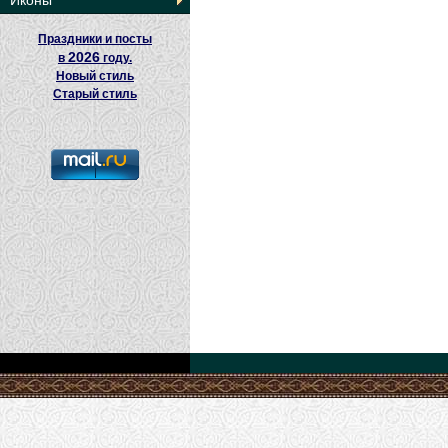
Иконы
Праздники и посты
2026
в
году.
Новый стиль
Старый стиль