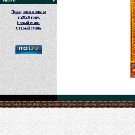
Иконы
Праздники и посты
2026
в
году.
Новый стиль
Старый стиль