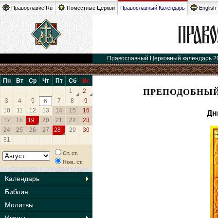
Православие.Ru
Поместные Церкви
Православный Календарь
English
Православный Церковный календарь 2
Пн
Вт
Ср
Чт
Пт
Сб
Вс
ПРЕПОДОБНЫЙ
1
2
3
4
5
7
8
9
6
10
11
12
13
14
15
16
Дн
17
18
19
20
21
22
23
24
25
26
27
28
29
30
31
Ст. ст.
Нов. ст.
Календарь
Библия
Молитвы