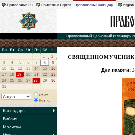
Православие.Ru
Поместные Церкви
Православный Календарь
English
Православный Церковный календарь 2
Пн
Вт
Ср
Чт
Пт
Сб
Вс
СВЯЩЕННОМУЧЕНИК 
1
2
3
4
5
6
7
9
8
10
11
12
13
14
15
16
2
Дни памяти:
17
18
19
20
21
22
23
24
25
26
27
28
29
30
31
Ст. ст.
Нов. ст.
Календарь
Библия
Молитвы