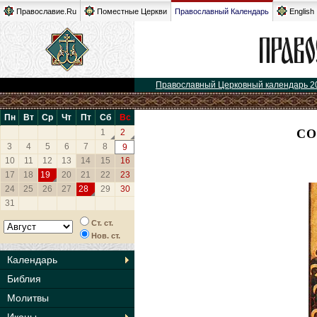
Православие.Ru
Поместные Церкви
Православный Календарь
English
Православный Церковный календарь 2
Пн
Вт
Ср
Чт
Пт
Сб
Вс
СО
1
2
3
4
5
6
7
8
9
10
11
12
13
14
15
16
17
18
19
20
21
22
23
24
25
26
27
28
29
30
31
Ст. ст.
Нов. ст.
Календарь
Библия
Молитвы