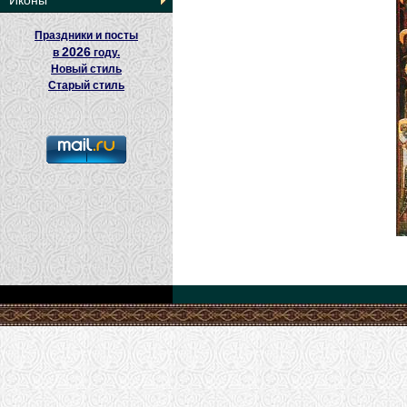
Иконы
Праздники и посты
2026
в
году.
Новый стиль
Старый стиль