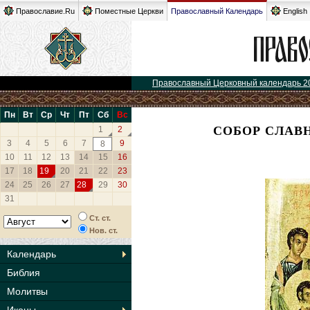
Православие.Ru
Поместные Церкви
Православный Календарь
English
Православный Церковный календарь 2
Пн
Вт
Ср
Чт
Пт
Сб
Вс
СОБОР СЛАВ
1
2
3
4
5
6
7
9
8
10
11
12
13
14
15
16
17
18
19
20
21
22
23
24
25
26
27
28
29
30
31
Ст. ст.
Нов. ст.
Календарь
Библия
Молитвы