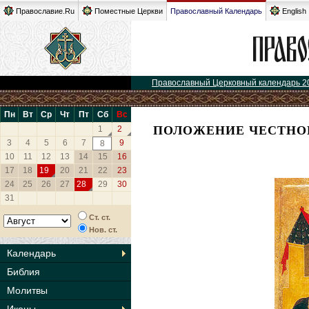
Православие.Ru
Поместные Церкви
Православный Календарь
English
Православный Церковный календарь 2
Пн
Вт
Ср
Чт
Пт
Сб
Вс
ПОЛОЖЕНИЕ ЧЕСТНОЙ
1
2
3
4
5
6
7
9
8
10
11
12
13
14
15
16
17
18
19
20
21
22
23
24
25
26
27
28
29
30
31
Ст. ст.
Нов. ст.
Календарь
Библия
Молитвы