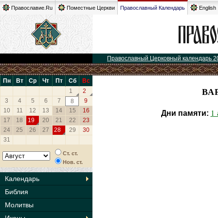
Православие.Ru
Поместные Церкви
Православный Календарь
English
Православный Церковный календарь 2
Пн
Вт
Ср
Чт
Пт
Сб
Вс
ВА
1
2
3
4
5
6
7
9
8
10
11
12
13
14
15
16
1 
Дни памяти:
17
18
19
20
21
22
23
24
25
26
27
28
29
30
31
Ст. ст.
Нов. ст.
Календарь
Библия
Молитвы