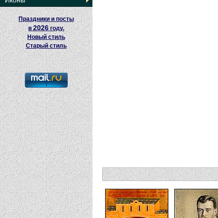
Иконы
Праздники и посты
2026
в
году.
Новый стиль
Старый стиль