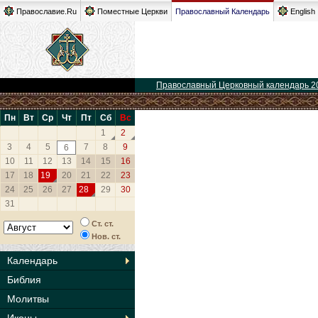
Православие.Ru
Поместные Церкви
Православный Календарь
English
Православный Церковный календарь 2
Пн
Вт
Ср
Чт
Пт
Сб
Вс
1
2
3
4
5
7
8
9
6
10
11
12
13
14
15
16
17
18
19
20
21
22
23
24
25
26
27
28
29
30
31
Ст. ст.
Нов. ст.
Календарь
Библия
Молитвы