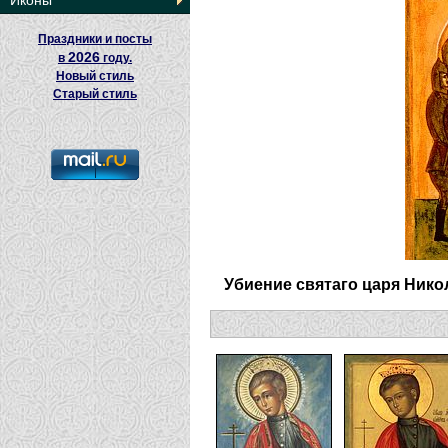
Иконы
Праздники и посты
2026
в
году.
Новый стиль
Старый стиль
Убиение святаго царя Нико