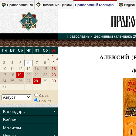
Православие.Ru
Поместные Церкви
Православный Календарь
English
Православный Церковный календарь 2
Пн
Вт
Ср
Чт
Пт
Сб
Вс
АЛЕКСИЙ (
1
2
3
4
5
7
8
9
6
10
11
12
13
14
15
16
Д
17
18
19
20
21
22
23
24
25
26
27
28
29
30
31
Ст. ст.
Нов. ст.
Календарь
Библия
Молитвы