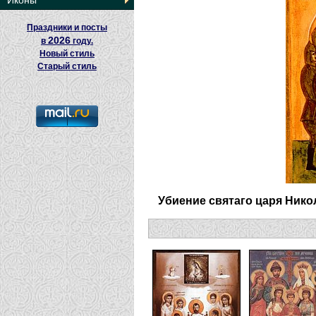
Иконы
Праздники и посты
2026
в
году.
Новый стиль
Старый стиль
Убиение святаго царя Нико