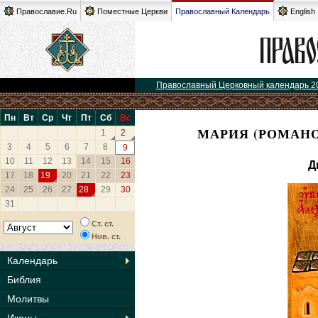
Православие.Ru
Поместные Церкви
Православный Календарь
English
Православный Церковный календарь 2
Пн
Вт
Ср
Чт
Пт
Сб
Вс
МАРИЯ (РОМАНО
1
2
3
4
5
6
7
8
9
10
11
12
13
14
15
16
Д
17
18
19
20
21
22
23
24
25
26
27
28
29
30
31
Ст. ст.
Нов. ст.
Календарь
Библия
Молитвы