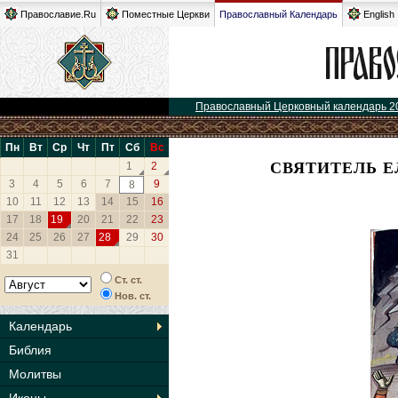
Православие.Ru
Поместные Церкви
Православный Календарь
English
Православный Церковный календарь 2
Пн
Вт
Ср
Чт
Пт
Сб
Вс
СВЯТИТЕЛЬ Е
1
2
3
4
5
6
7
9
8
10
11
12
13
14
15
16
17
18
19
20
21
22
23
24
25
26
27
28
29
30
31
Ст. ст.
Нов. ст.
Календарь
Библия
Молитвы