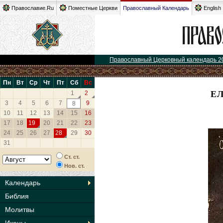
Православие.Ru
Поместные Церкви
Православный Календарь
English
Православный Церковный календарь 2
Пн
Вт
Ср
Чт
Пт
Сб
Вс
Е
1
2
3
4
5
6
7
9
8
10
11
12
13
14
15
16
17
18
19
20
21
22
23
24
25
26
27
28
29
30
31
Ст. ст.
Нов. ст.
Календарь
Библия
Молитвы