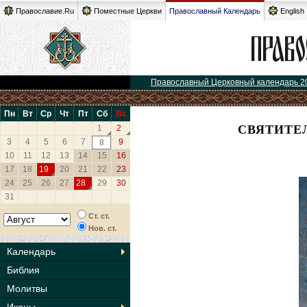
Православие.Ru
Поместные Церкви
Православный Календарь
English
Православный Церковный календарь 2
Пн
Вт
Ср
Чт
Пт
Сб
Вс
СВЯТИТЕ
1
2
3
4
5
6
7
9
8
10
11
12
13
14
15
16
17
18
19
20
21
22
23
24
25
26
27
28
29
30
31
Ст. ст.
Нов. ст.
Календарь
Библия
Молитвы