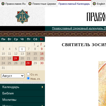
Православие.Ru
Поместные Церкви
Православный Календарь
English
Православный Церковный календарь 2
Пн
Вт
Ср
Чт
Пт
Сб
Вс
СВЯТИТЕЛЬ ЗОСИ
1
2
3
4
5
7
8
9
6
10
11
12
13
14
15
16
17
18
19
20
21
22
23
24
25
26
27
28
29
30
31
Ст. ст.
Нов. ст.
Календарь
Библия
Молитвы