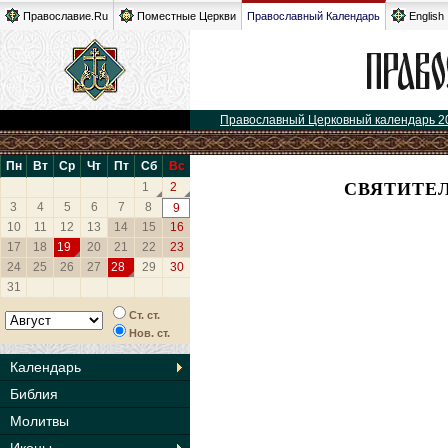
Православие.Ru
Поместные Церкви
Православный Календарь
English
Православный Церковный календарь 2
Пн
Вт
Ср
Чт
Пт
Сб
Вс
СВЯТИТЕЛ
1
2
3
4
5
6
7
8
9
10
11
12
13
14
15
16
17
18
19
20
21
22
23
24
25
26
27
28
29
30
31
Ст. ст.
Нов. ст.
Календарь
Библия
Молитвы