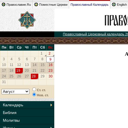
Православие.Ru
Поместные Церкви
Православный Календарь
English
Православный Церковный календарь 2
Пн
Вт
Ср
Чт
Пт
Сб
Вс
1
2
3
4
5
6
7
8
9
10
11
12
13
14
15
16
17
18
19
20
21
22
23
24
25
26
27
28
29
30
31
Ст. ст.
Нов. ст.
Календарь
Библия
Молитвы