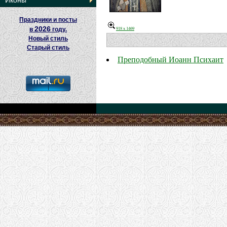
Иконы
Праздники и посты
2026
918 x 1469
в
году.
Новый стиль
Старый стиль
Преподобный Иоанн Психаит