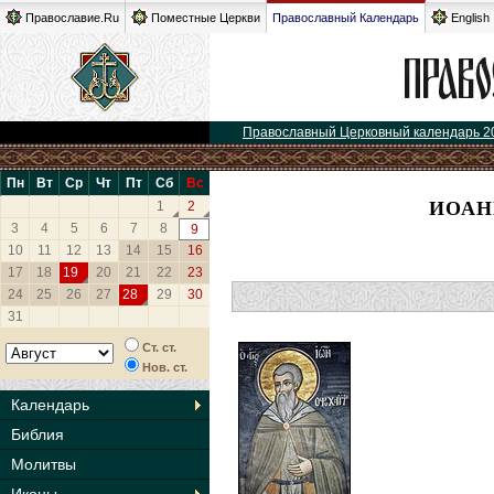
Православие.Ru
Поместные Церкви
Православный Календарь
English
Православный Церковный календарь 2
Пн
Вт
Ср
Чт
Пт
Сб
Вс
ИОАН
1
2
3
4
5
6
7
8
9
10
11
12
13
14
15
16
17
18
19
20
21
22
23
24
25
26
27
28
29
30
31
Ст. ст.
Нов. ст.
Календарь
Библия
Молитвы