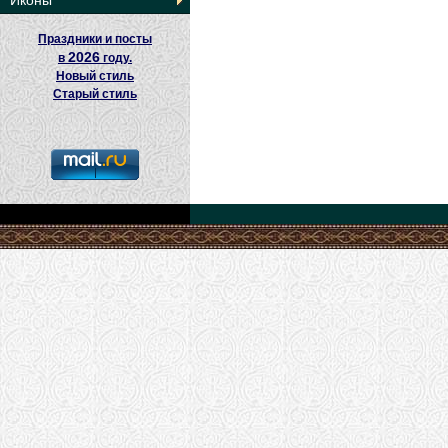
Иконы
Праздники и посты
2026
в
году.
Новый стиль
Старый стиль