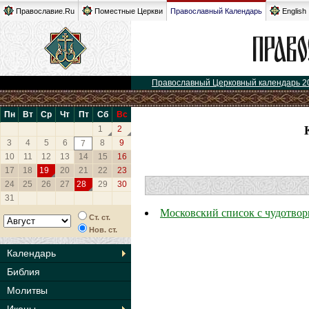
Православие.Ru
Поместные Церкви
Православный Календарь
English
Православный Церковный календарь 2
Пн
Вт
Ср
Чт
Пт
Сб
Вс
1
2
3
4
5
6
8
9
7
10
11
12
13
14
15
16
17
18
19
20
21
22
23
24
25
26
27
28
29
30
31
Московский список с чудотво
Ст. ст.
Нов. ст.
Календарь
Библия
Молитвы