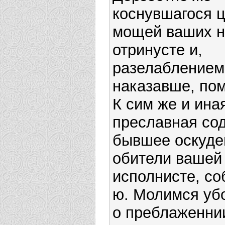
коснувшагося 
мощей ваших н
отринусте и,
разелаблением
наказавше, по
К сим же и ина
преславная сод
бывшее оскуде
обители вашей
исполнисте, с
ю. Молимся уб
о преблаженни