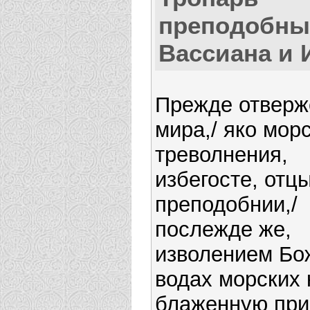
преподобны
Вассиана и
Прежде отвер
мира,/ яко мор
треволнения,
избегосте, отц
преподобнии,/
послежде же,
изволением Бож
водах морских 
блаженную прия