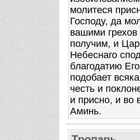
молитеся присн
Господу, да мо
вашими грехов
получим, и Цар
Небеснаго спо
благодатию Его
подобает всяка
честь и поклон
и присно, и во 
Аминь.
Тропарь