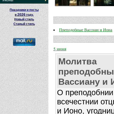
Иконы
Праздники и посты
2026
в
году.
Новый стиль
Старый стиль
Преподобные Вассиан и Иона
5 июня
Молитва
преподобн
Вассиану и 
О преподобнии
всечестнии от
и Ионо, угодни