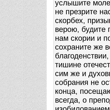
услышите моле
не презрите на
скорбех, приз
верою, будите
нам скории и п
сохраните же в
благоденствии,
тишине отечест
сим же и духов
собрания не ос
конца, посеща
всегда, о преп
изобилованием