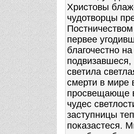
Христовы блаж
чудотворцы пр
Постничеством
первее угодив
благочестно на
подвизавшеся, 
светила светла
смерти в мире 
просвещающе 
чудес светлост
заступницы те
показастеся. М