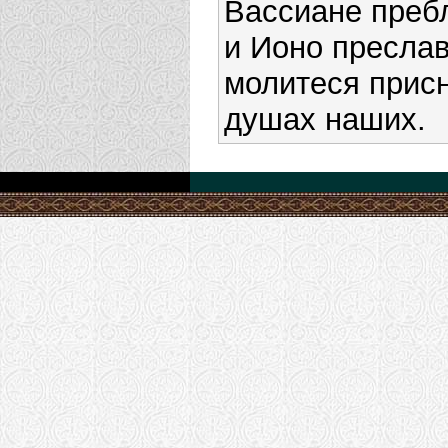
Вассиане преб
и Ионо преслав
молитеся присн
душах наших.