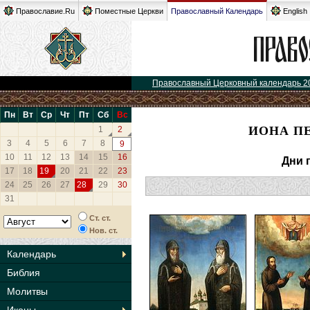
Православие.Ru
Поместные Церкви
Православный Календарь
English
Православный Церковный календарь 2
Пн
Вт
Ср
Чт
Пт
Сб
Вс
ИОНА П
1
2
3
4
5
6
7
8
9
10
11
12
13
14
15
16
Дни 
17
18
19
20
21
22
23
24
25
26
27
28
29
30
31
Ст. ст.
Нов. ст.
Календарь
Библия
Молитвы