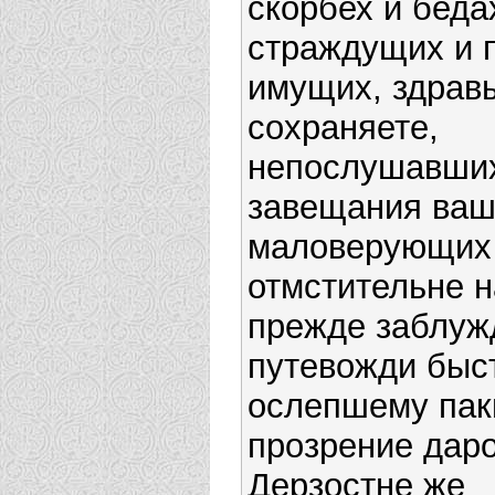
скорбех и беда
страждущих и 
имущих, здрав
сохраняете,
непослушавши
завещания ваш
маловерующих
отмстительне н
прежде заблуж
путевожди быст
ослепшему пак
прозрение даро
Дерзостне же