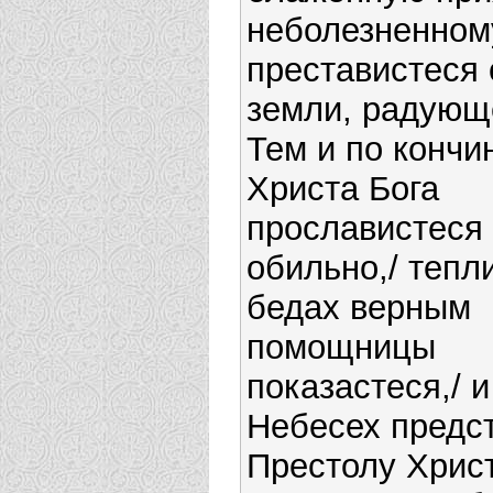
неболезненном
преставистеся 
земли, радующ
Тем и по кончи
Христа Бога
прославистеся
обильно,/ тепл
бедах верным
помощницы
показастеся,/ 
Небесех предс
Престолу Христ