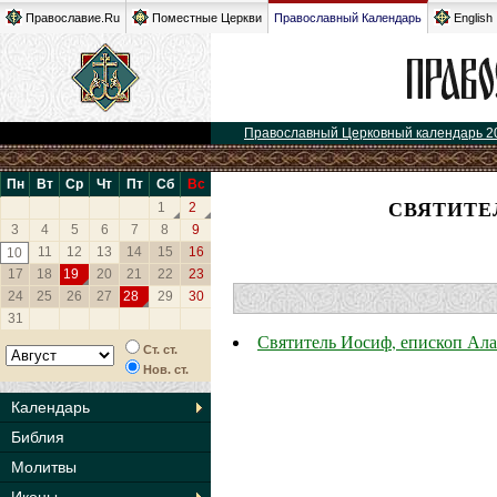
Православие.Ru
Поместные Церкви
Православный Календарь
English
Православный Церковный календарь 2
Пн
Вт
Ср
Чт
Пт
Сб
Вс
СВЯТИТЕ
1
2
3
4
5
6
7
8
9
11
12
13
14
15
16
10
17
18
19
20
21
22
23
24
25
26
27
28
29
30
31
Святитель Иосиф, епископ Ал
Ст. ст.
Нов. ст.
Календарь
Библия
Молитвы