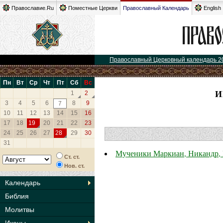
Православие.Ru
Поместные Церкви
Православный Календарь
English
Православный Церковный календарь 2
Пн
Вт
Ср
Чт
Пт
Сб
Вс
И
1
2
3
4
5
6
8
9
7
10
11
12
13
14
15
16
17
18
19
20
21
22
23
24
25
26
27
28
29
30
31
Мученики Маркиан, Никандр, 
Ст. ст.
Нов. ст.
Календарь
Библия
Молитвы