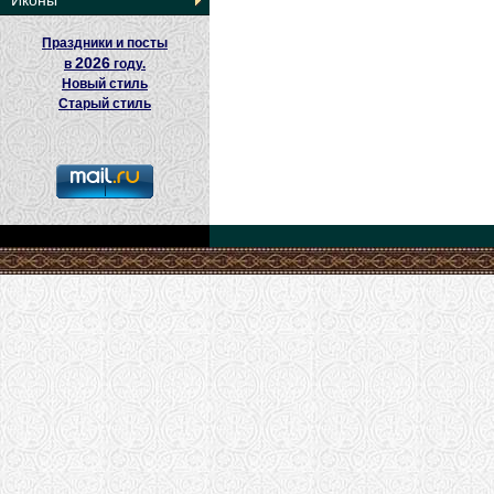
Иконы
Праздники и посты
2026
в
году.
Новый стиль
Старый стиль