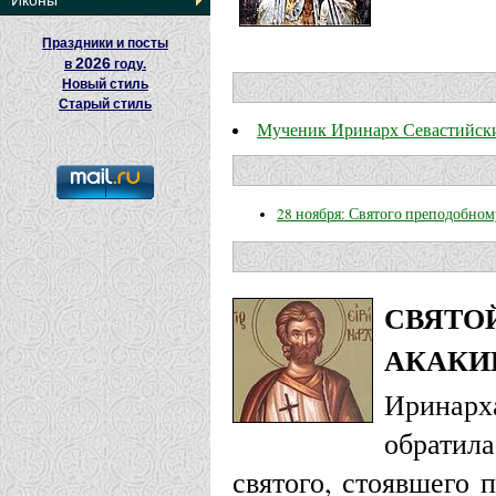
Иконы
Праздники и посты
2026
в
году.
Новый стиль
Старый стиль
Мученик Иринарх Севастийски
28 ноября: Святого преподобном
СВЯТО
АКАКИ
Иринарх
обратил
святого, стоявшего 