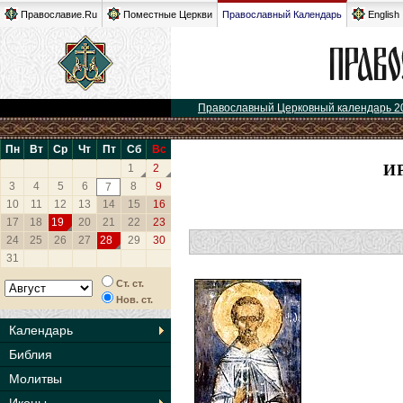
Православие.Ru
Поместные Церкви
Православный Календарь
English
Православный Церковный календарь 2
Пн
Вт
Ср
Чт
Пт
Сб
Вс
И
1
2
3
4
5
6
8
9
7
10
11
12
13
14
15
16
17
18
19
20
21
22
23
24
25
26
27
28
29
30
31
Ст. ст.
Нов. ст.
Календарь
Библия
Молитвы