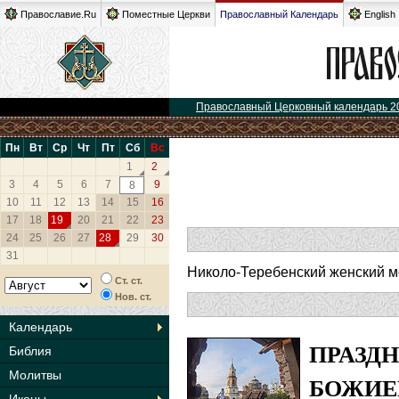
Православие.Ru
Поместные Церкви
Православный Календарь
English
Православный Церковный календарь 2
Пн
Вт
Ср
Чт
Пт
Сб
Вс
1
2
3
4
5
6
7
9
8
10
11
12
13
14
15
16
17
18
19
20
21
22
23
24
25
26
27
28
29
30
31
Николо-Теребенский женский мо
Ст. ст.
Нов. ст.
Календарь
ПРАЗД
Библия
Молитвы
БОЖИЕ