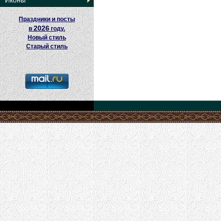
Иконы
Праздники и посты
2026
в
году.
Новый стиль
Старый стиль