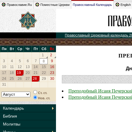
Православие.Ru
Поместные Церкви
Православный Календарь
English
Православный Церковный календарь 2
Пн
Вт
Ср
Чт
Пт
Сб
Вс
ПРЕ
1
2
3
4
5
6
7
9
8
10
11
12
13
14
15
16
Дн
17
18
19
20
21
22
23
24
25
26
27
28
29
30
31
Преподобный Исаия Печерски
Ст. ст.
Преподобный Исаия Печерски
Нов. ст.
Календарь
Библия
Молитвы