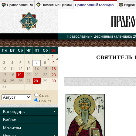
Православие.Ru
Поместные Церкви
Православный Календарь
English
Православный Церковный календарь 2
Пн
Вт
Ср
Чт
Пт
Сб
Вс
СВЯТИТЕЛЬ 
1
2
3
4
5
6
8
9
7
10
11
12
13
14
15
16
17
18
19
20
21
22
23
24
25
26
27
28
29
30
31
Ст. ст.
Нов. ст.
Календарь
Библия
Молитвы