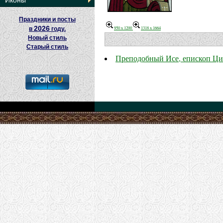
Иконы
Праздники и посты
2026
950 x 1200
1318 x 1664
в
году.
Новый стиль
Старый стиль
Преподобный Исе, епископ Ц