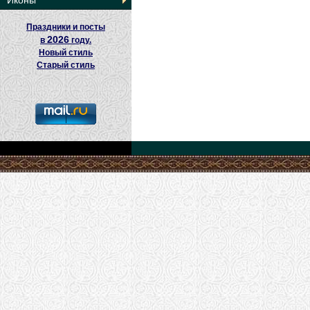
Иконы
Праздники и посты
2026
в
году.
Новый стиль
Старый стиль