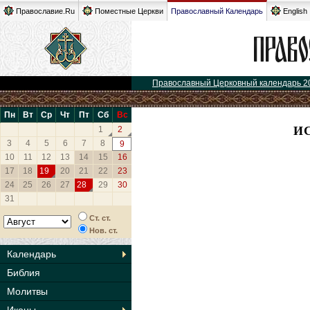
Православие.Ru
Поместные Церкви
Православный Календарь
English
Православный Церковный календарь 2
Пн
Вт
Ср
Чт
Пт
Сб
Вс
И
1
2
3
4
5
6
7
8
9
10
11
12
13
14
15
16
17
18
19
20
21
22
23
24
25
26
27
28
29
30
31
Ст. ст.
Нов. ст.
Календарь
Библия
Молитвы