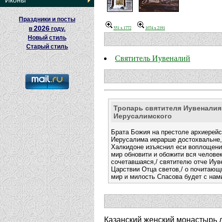
Иконы
Праздники и посты
2026
551 x 1772
1074 x 2191
в
году.
Новый стиль
Старый стиль
Святитель Иувеналий
Тропарь святителя Иувеналия
Иерусалимского
Брата Божия на престоле архиерейс
Иерусалима иерарше достохвальне,
Халкидоне изъяснил еси воплощени
мир обновити и обожити вся человек
сочетавшаяся,/ святителю отче Иув
Царствии Отца светов,/ о почитающ
мир и милость Спасова будет с нам
Казанский женский монастырь д