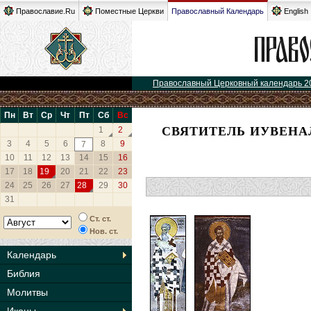
Православие.Ru
Поместные Церкви
Православный Календарь
English
Православный Церковный календарь 2
Пн
Вт
Ср
Чт
Пт
Сб
Вс
СВЯТИТЕЛЬ ИУВЕНА
1
2
3
4
5
6
8
9
7
10
11
12
13
14
15
16
17
18
19
20
21
22
23
24
25
26
27
28
29
30
31
Ст. ст.
Нов. ст.
Календарь
Библия
Молитвы