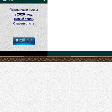
Иконы
Праздники и посты
2026
в
году.
Новый стиль
Старый стиль