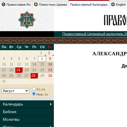
Православие.Ru
Поместные Церкви
Православный Календарь
English
Православный Церковный календарь 2
Пн
Вт
Ср
Чт
Пт
Сб
Вс
АЛЕКСАНДР
1
2
3
4
5
6
7
9
8
10
11
12
13
14
15
16
Дн
17
18
19
20
21
22
23
24
25
26
27
28
29
30
31
Ст. ст.
Нов. ст.
Календарь
Библия
Молитвы