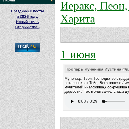
Иеракс, Пеон,
Иконы
Праздники и посты
Харита
2026
в
году.
Новый стиль
Старый стиль
1 июня
Тропарь мученика Иустина Фи
Мученицы Твои, Господи,/ во страд
нетленныя от Тебе, Бога нашего:/ и
мучителей низложиша,/ сокрушиша
дерзости./ Тех молитвами// спаси д