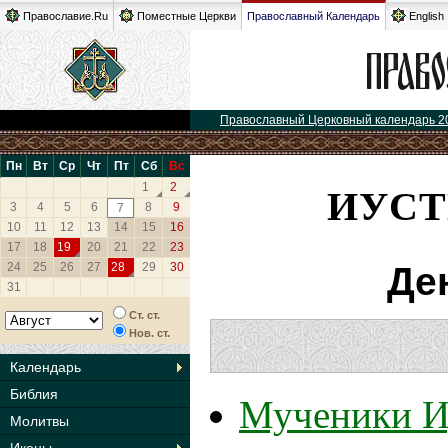
Православие.Ru
Поместные Церкви
Православный Календарь
English
Православный Церковный календарь 2
Пн
Вт
Ср
Чт
Пт
Сб
Вс
ИУСТ
1
2
3
4
5
6
8
9
7
10
11
12
13
14
15
16
17
18
19
20
21
22
23
24
25
26
27
28
29
30
Де
31
Ст. ст.
Нов. ст.
Календарь
Библия
Мученики Иу
Молитвы