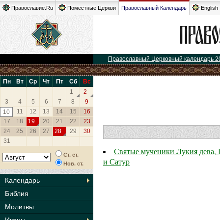
Православие.Ru
Поместные Церкви
Православный Календарь
English
Православный Церковный календарь 2
Пн
Вт
Ср
Чт
Пт
Сб
Вс
1
2
3
4
5
6
7
8
9
11
12
13
14
15
16
10
17
18
19
20
21
22
23
24
25
26
27
28
29
30
31
Святые мученики Лукия дева, 
Ст. ст.
и Сатур
Нов. ст.
Календарь
Библия
Молитвы