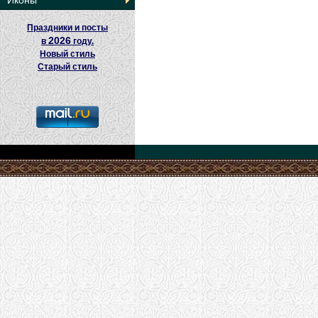
Иконы
Праздники и посты
2026
в
году.
Новый стиль
Старый стиль