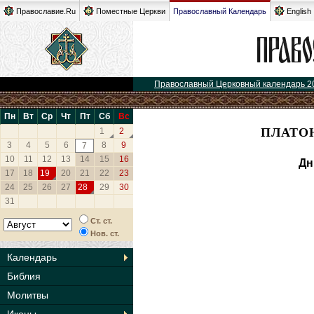
Православие.Ru
Поместные Церкви
Православный Календарь
English
Православный Церковный календарь 2
Пн
Вт
Ср
Чт
Пт
Сб
Вс
ПЛАТОН
1
2
3
4
5
6
8
9
7
10
11
12
13
14
15
16
Дн
17
18
19
20
21
22
23
24
25
26
27
28
29
30
31
Ст. ст.
Нов. ст.
Календарь
Библия
Молитвы