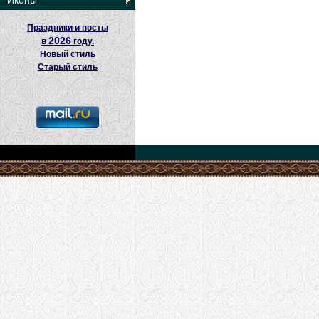
Иконы
Праздники и посты
2026
в
году.
Новый стиль
Старый стиль