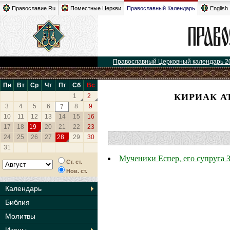
Православие.Ru
Поместные Церкви
Православный Календарь
English
Православный Церковный календарь 2
Пн
Вт
Ср
Чт
Пт
Сб
Вс
КИРИАК А
1
2
3
4
5
6
8
9
7
10
11
12
13
14
15
16
17
18
19
20
21
22
23
24
25
26
27
28
29
30
31
Мученики Еспер, его супруга 
Ст. ст.
Нов. ст.
Календарь
Библия
Молитвы