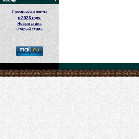
Иконы
Праздники и посты
2026
в
году.
Новый стиль
Старый стиль