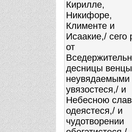
Кирилле,
Никифоре,
Клименте и
Исаакие,/ сего
от
Вседержитель
десницы венцы
неувядаемыми
увязостеся,/ и
Небесною сла
одеястеся,/ и
чудотворении
обогатистеся,/