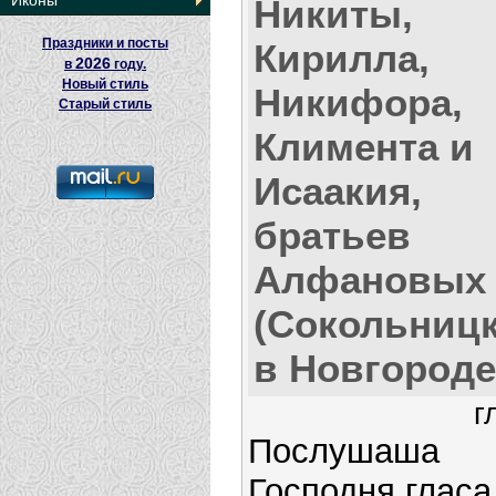
Иконы
Никиты,
Праздники и посты
Кирилла,
2026
в
году.
Новый стиль
Никифора,
Старый стиль
Климента и
Исаакия,
братьев
Алфановых
(Сокольницк
в Новгороде
г
Послушаша
Господня гласа,