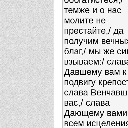
темже и о нас
молите не
престайте,/ да
получим вечны
благ,/ мы же си
взываем:/ слав
Давшему вам к
подвигу крепост
слава Венчав
вас,/ слава
Дающему вами
всем исцелени