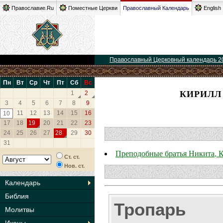
Православие.Ru
Поместные Церкви
Православный Календарь
English
Православный Церковный календарь 2
Пн
Вт
Ср
Чт
Пт
Сб
Вс
КИРИЛЛ
1
2
3
4
5
6
7
8
9
11
12
13
14
15
16
10
17
18
19
20
21
22
23
24
25
26
27
28
29
30
31
Преподобные братья Никита, 
Ст. ст.
Нов. ст.
Календарь
Библия
Тропарь
Молитвы