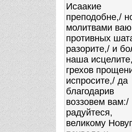
Исаакие
преподобне,/ н
молитвами ваю
противных шат
разорите,/ и б
наша исцелите,
грехов прощен
испросите,/ да
благодарив
воззовем вам:/
радуйтеся,
великому Нову