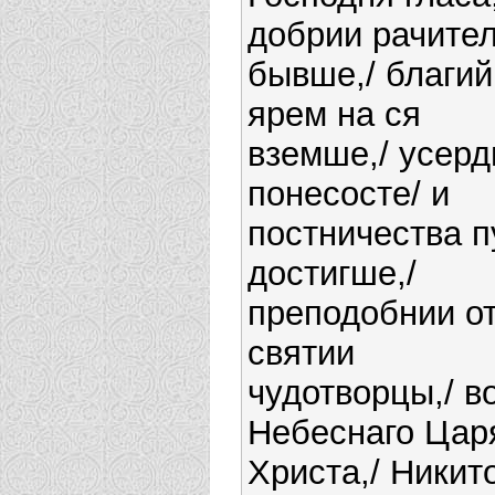
добрии рачите
бывше,/ благий
ярем на ся
вземше,/ усерд
понесосте/ и
постничества п
достигше,/
преподобнии о
святии
чудотворцы,/ в
Небеснаго Цар
Христа,/ Никит