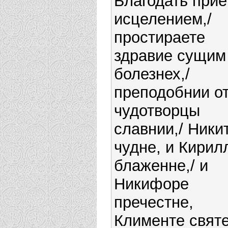
Благодать при
исцелением,/
простираете
здравие сущим
болезнех,/
преподобнии о
чудотворцы
славнии,/ Ники
чудне, и Кирил
блаженне,/ и
Никифоре
пречестне,
Клименте святе